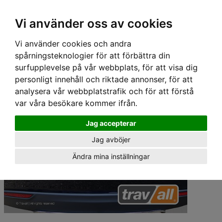
Hem
›
Lastgaller/ Skyddsgaller
› Travall Lastgaller - TESLA MODEL S (2012-)
Vi använder oss av cookies
Vi använder cookies och andra
spårningsteknologier för att förbättra din
surfupplevelse på vår webbplats, för att visa dig
personligt innehåll och riktade annonser, för att
analysera vår webbplatstrafik och för att förstå
var våra besökare kommer ifrån.
Jag accepterar
Jag avböjer
Ändra mina inställningar