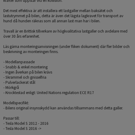
krafter som uppstår vid en kollision.
Det mest effektiva är att installera ett lastgaller mellan baksätet och
lastutrymmet på bilen, detta är även det lägsta lagkravet för transport av
hund då hunden räknas som all annan last man har i bilen.
Travall är en Brittisk tillverkare av högkvalitativa lastgaller och avdelare med
över 30 års erfarenhet.
Läs gärna monteringsanvisningen (under fliken dokument) där fler bilder och
beskrivning av monteringen finns.
- Modellanpassade
- Snabb & enkel montering
- Ingen åverkan på bilen krävs
- Skrammel och gnisselfria
- Pulverlackerat stål
- Mörkgrå
- Krocktestad enligt: United Nations regulation ECE R17
Modellspecifikt:
- Bilens original insynsskydd kan användas tillsammans med detta galler.
Passar till:
- Tesla Model S 2012 - 2016
- Tesla Model S 2016 ->