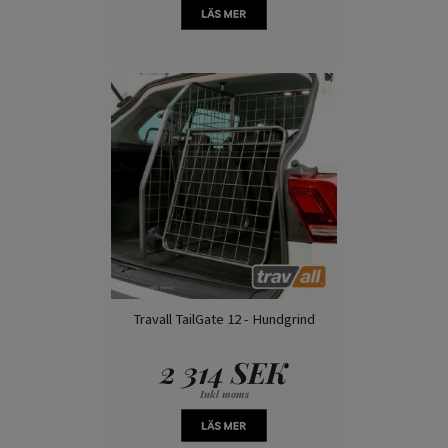
Travall TailGate 12 - Hundgrind
2 314 SEK
Inkl moms