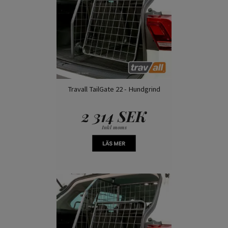
Travall TailGate 22 - Hundgrind
2 314 SEK
Inkl moms