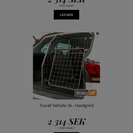
Inkl moms
Travall TailGate 16 - Hundgrind
2 314 SEK
Inkl moms