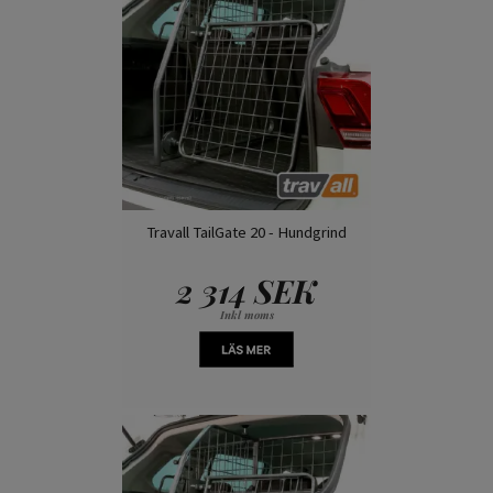
Travall TailGate 20 - Hundgrind
2 314 SEK
Inkl moms