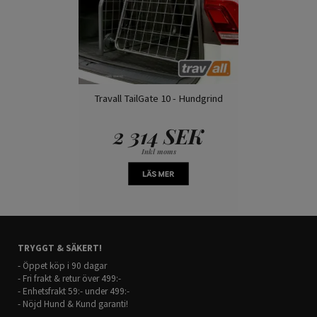
Travall TailGate 10 - Hundgrind
2 314 SEK
Inkl moms
TRYGGT & SÄKERT!
- Öppet köp i 90 dagar
- Fri frakt & retur över 499:-
- Enhetsfrakt 59:- under 499:-
- Nöjd Hund & Kund garanti!