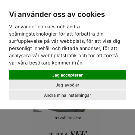
Hem
›
Lastgaller/ Skyddsgaller
› Travall Hundgrind
Vi använder oss av cookies
Tillbehör till lastgaller
Vi använder cookies och andra
spårningsteknologier för att förbättra din
surfupplevelse på vår webbplats, för att visa dig
personligt innehåll och riktade annonser, för att
analysera vår webbplatstrafik och för att förstå
var våra besökare kommer ifrån.
Jag accepterar
Jag avböjer
Ändra mina inställningar
Travall TailGate
2 314 SEK