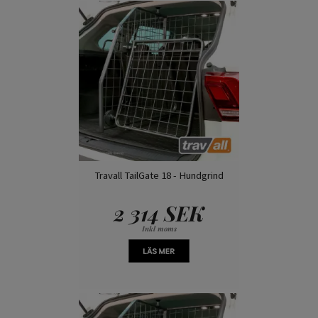
Travall TailGate 18 - Hundgrind
2 314 SEK
Inkl moms