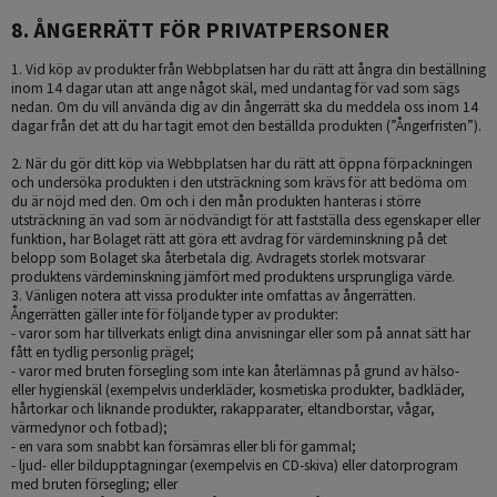
8. ÅNGERRÄTT FÖR PRIVATPERSONER
1. Vid köp av produkter från Webbplatsen har du rätt att ångra din beställning
inom 14 dagar utan att ange något skäl, med undantag för vad som sägs
nedan. Om du vill använda dig av din ångerrätt ska du meddela oss inom 14
dagar från det att du har tagit emot den beställda produkten (”Ångerfristen”).
2. När du gör ditt köp via Webbplatsen har du rätt att öppna förpackningen
och undersöka produkten i den utsträckning som krävs för att bedöma om
du är nöjd med den. Om och i den mån produkten hanteras i större
utsträckning än vad som är nödvändigt för att fastställa dess egenskaper eller
funktion, har Bolaget rätt att göra ett avdrag för värdeminskning på det
belopp som Bolaget ska återbetala dig. Avdragets storlek motsvarar
produktens värdeminskning jämfört med produktens ursprungliga värde.
3. Vänligen notera att vissa produkter inte omfattas av ångerrätten.
Ångerrätten gäller inte för följande typer av produkter:
- varor som har tillverkats enligt dina anvisningar eller som på annat sätt har
fått en tydlig personlig prägel;
- varor med bruten försegling som inte kan återlämnas på grund av hälso-
eller hygienskäl (exempelvis underkläder, kosmetiska produkter, badkläder,
hårtorkar och liknande produkter, rakapparater, eltandborstar, vågar,
värmedynor och fotbad);
- en vara som snabbt kan försämras eller bli för gammal;
- ljud- eller bildupptagningar (exempelvis en CD-skiva) eller datorprogram
med bruten försegling; eller