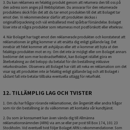
3. Du kan reklamera en felaktig produkt genom att returnera den till oss på
den adress som anges på Webbplatsen. Du ansvarar för den returnerade
produktens skick från det att du tar emot produkten till det att Bolaget tar
emot den. Vi rekommenderar därför att produkten skickas i
originalförpackning och väl emballerad med spårbar försändelse. Bolaget
löser inte ut några produkter som returneras mot postförskott eller efterkrav.
4. När Bolaget har tagit emot den reklamerade produkten och konstaterat att
reklamationen är giltig kommer vi att ersätta dig enligt gällande lag. Det
innebär att felet kommer att avhjälpas eller att vi kommer att byta ut den
felaktiga produkten mot en ny. Om det inte är möjligt eller om Bolaget annars
bedömer det som mer kostnadseffektivt, kan Bolaget istället göra en
återbetalning av det belopp du betalat för din beställning inklusive
returkostnaden. Observera att Bolaget har rätt att neka en reklamation om det
visar sig att produkten inte är felaktig enligt gällande lag och att Bolaget i
sådant fall inte betalar tillbaka eventuella utlägg för returfrakt.
12. TILLÄMPLIG LAG OCH TVISTER
1. Om du har frågor rörande reklamationer, din ångerrätt eller andra frågor
som rör din beställning är du välkommen att kontakta vår kundtjänst.
2. Du som är konsument kan även vända dig till Allmänna
reklamationsnämnden (ARN) via arn.se eller per post till Box 174, 101 23
Stockholm. Vid eventuell tvist följer Bolaget ARN:s rekommendationer. Som