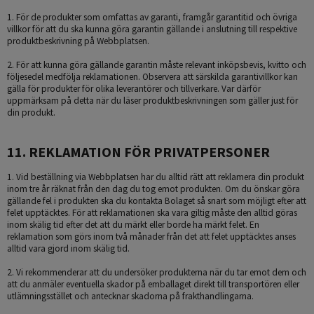
1. För de produkter som omfattas av garanti, framgår garantitid och övriga
villkor för att du ska kunna göra garantin gällande i anslutning till respektive
produktbeskrivning på Webbplatsen.
2. För att kunna göra gällande garantin måste relevant inköpsbevis, kvitto och
följesedel medfölja reklamationen. Observera att särskilda garantivillkor kan
gälla för produkter för olika leverantörer och tillverkare. Var därför
uppmärksam på detta när du läser produktbeskrivningen som gäller just för
din produkt.
11. REKLAMATION FÖR PRIVATPERSONER
1. Vid beställning via Webbplatsen har du alltid rätt att reklamera din produkt
inom tre år räknat från den dag du tog emot produkten. Om du önskar göra
gällande fel i produkten ska du kontakta Bolaget så snart som möjligt efter att
felet upptäcktes. För att reklamationen ska vara giltig måste den alltid göras
inom skälig tid efter det att du märkt eller borde ha märkt felet. En
reklamation som görs inom två månader från det att felet upptäcktes anses
alltid vara gjord inom skälig tid.
2. Vi rekommenderar att du undersöker produkterna när du tar emot dem och
att du anmäler eventuella skador på emballaget direkt till transportören eller
utlämningsstället och antecknar skadorna på frakthandlingarna.