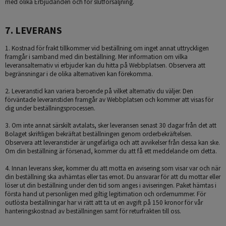
med olika Erbjudanden och för slutförsäljning.
7. LEVERANS
1. Kostnad för frakt tillkommer vid beställning om inget annat uttryckligen
framgår i samband med din beställning. Mer information om vilka
leveransalternativ vi erbjuder kan du hitta på Webbplatsen. Observera att
begränsningar i de olika alternativen kan förekomma.
2. Leveranstid kan variera beroende på vilket alternativ du väljer. Den
förväntade leveranstiden framgår av Webbplatsen och kommer att visas för
dig under beställningsprocessen.
3. Om inte annat särskilt avtalats, sker leveransen senast 30 dagar från det att
Bolaget skriftligen bekräftat beställningen genom orderbekräftelsen.
Observera att leveranstider är ungefärliga och att avvikelser från dessa kan ske.
Om din beställning är försenad, kommer du att få ett meddelande om detta.
4. Innan leverans sker, kommer du att motta en avisering som visar var och när
din beställning ska avhämtas eller tas emot. Du ansvarar för att du mottar eller
löser ut din beställning under den tid som anges i aviseringen. Paket hämtas i
första hand ut personligen med giltig legitimation och ordernummer. För
outlösta beställningar har vi rätt att ta ut en avgift på 150 kronor för vår
hanteringskostnad av beställningen samt för returfrakten till oss.