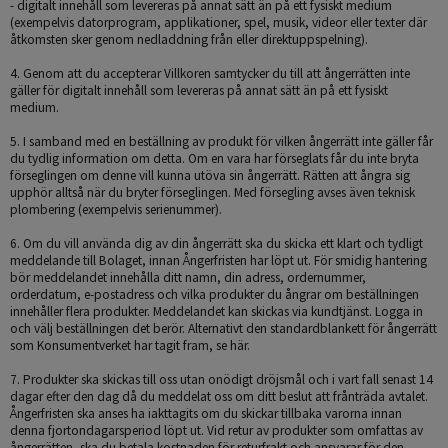
- digitalt innehåll som levereras på annat sätt än på ett fysiskt medium
(exempelvis datorprogram, applikationer, spel, musik, videor eller texter där
åtkomsten sker genom nedladdning från eller direktuppspelning).
4. Genom att du accepterar Villkoren samtycker du till att ångerrätten inte
gäller för digitalt innehåll som levereras på annat sätt än på ett fysiskt
medium.
5. I samband med en beställning av produkt för vilken ångerrätt inte gäller får
du tydlig information om detta. Om en vara har förseglats får du inte bryta
förseglingen om denne vill kunna utöva sin ångerrätt. Rätten att ångra sig
upphör alltså när du bryter förseglingen. Med försegling avses även teknisk
plombering (exempelvis serienummer).
6. Om du vill använda dig av din ångerrätt ska du skicka ett klart och tydligt
meddelande till Bolaget, innan Ångerfristen har löpt ut. För smidig hantering
bör meddelandet innehålla ditt namn, din adress, ordernummer,
orderdatum, e-postadress och vilka produkter du ångrar om beställningen
innehåller flera produkter. Meddelandet kan skickas via kundtjänst. Logga in
och välj beställningen det berör. Alternativt den standardblankett för ångerrätt
som Konsumentverket har tagit fram, se här.
7. Produkter ska skickas till oss utan onödigt dröjsmål och i vart fall senast 14
dagar efter den dag då du meddelat oss om ditt beslut att frånträda avtalet.
Ångerfristen ska anses ha iakttagits om du skickar tillbaka varorna innan
denna fjortondagarsperiod löpt ut. Vid retur av produkter som omfattas av
ångerrätten, ska du betala kostnaden för returfrakt och ansvarar för den