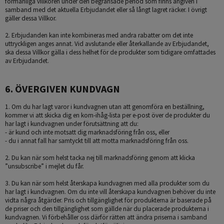
förmånliga villkoren under den begränsade period som finns angiven i
samband med det aktuella Erbjudandet eller så långt lagret räcker. I övrigt
gäller dessa Villkor.
2. Erbjudanden kan inte kombineras med andra rabatter om det inte
uttryckligen anges annat. Vid avslutande eller återkallande av Erbjudandet,
ska dessa Villkor gälla i dess helhet för de produkter som tidigare omfattades
av Erbjudandet.
6. ÖVERGIVEN KUNDVAGN
1. Om du har lagt varor i kundvagnen utan att genomföra en beställning,
kommer vi att skicka dig en kom-ihåg-lista per e-post över de produkter du
har lagt i kundvagnen under förutsättning att du:
- är kund och inte motsatt dig marknadsföring från oss, eller
- du i annat fall har samtyckt till att motta marknadsföring från oss.
2. Du kan när som helst tacka nej till marknadsföring genom att klicka
”unsubscribe” i mejlet du får.
3. Du kan när som helst återskapa kundvagnen med alla produkter som du
har lagt i kundvagnen. Om du inte vill återskapa kundvagnen behöver du inte
vidta några åtgärder. Pris och tillgänglighet för produkterna är baserade på
de priser och den tillgänglighet som gällde när du placerade produkterna i
kundvagnen. Vi förbehåller oss därför rätten att ändra priserna i samband