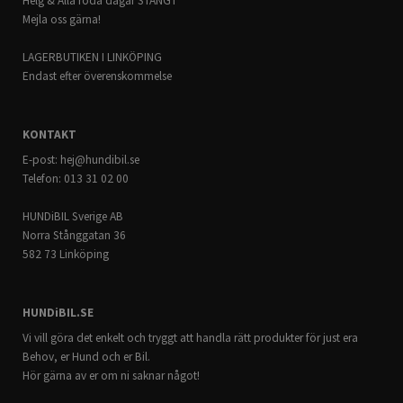
Helg & Alla röda dagar STÄNGT
Mejla oss gärna!
LAGERBUTIKEN I LINKÖPING
Endast efter överenskommelse
KONTAKT
E-post:
hej@hundibil.se
Telefon: 013 31 02 00
HUNDiBIL Sverige AB
Norra Stånggatan 36
582 73 Linköping
HUNDiBIL.SE
Vi vill göra det enkelt och tryggt att handla rätt produkter för just era
Behov, er Hund och er Bil.
Hör gärna av er om ni saknar något!