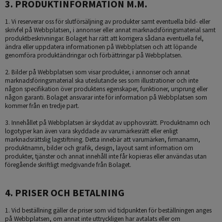
3. PRODUKTINFORMATION M.M.
1. Vi reserverar oss för slutförsäljning av produkter samt eventuella bild- eller
skrivfel på Webbplatsen, i annonser eller annat marknadsföringsmaterial samt
produktbeskrivningar. Bolaget har rätt att korrigera sådana eventuella fel,
ändra eller uppdatera informationen på Webbplatsen och att löpande
genomföra produktändringar och förbättringar på Webbplatsen.
2. Bilder på Webbplatsen som visar produkter, i annonser och annat
marknadsföringsmaterial ska uteslutande ses som illustrationer och inte
någon specifikation över produktens egenskaper, funktioner, ursprung eller
någon garanti. Bolaget ansvarar inte för information på Webbplatsen som
kommer från en tredje part.
3. Innehållet på Webbplatsen är skyddat av upphovsrätt. Produktnamn och
logotyper kan även vara skyddade av varumärkesrätt eller enligt
marknadsrättslig lagstiftning. Detta innebär att varumärken, firmanamn,
produktnamn, bilder och grafik, design, layout samt information om
produkter, tjänster och annat innehåll inte får kopieras eller användas utan
föregående skriftligt medgivande från Bolaget.
4. PRISER OCH BETALNING
1. Vid beställning gäller de priser som vid tidpunkten för beställningen anges
på Webbplatsen, om annat inte uttryckligen har avtalats eller om