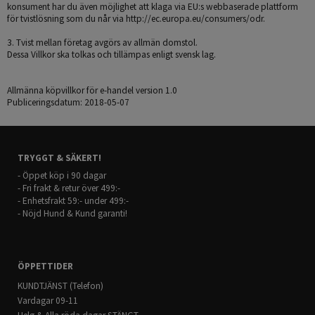
konsument har du även möjlighet att klaga via EU:s webbaserade plattform
för tvistlösning som du når via http://ec.europa.eu/consumers/odr.
3. Tvist mellan företag avgörs av allmän domstol.
Dessa Villkor ska tolkas och tillämpas enligt svensk lag.
Allmänna köpvillkor för e-handel version 1.0
Publiceringsdatum: 2018-05-07
TRYGGT & SÄKERT!
- Öppet köp i 90 dagar
- Fri frakt & retur över 499:-
- Enhetsfrakt 59:- under 499:-
- Nöjd Hund & Kund garanti!
ÖPPETTIDER
KUNDTJÄNST (Telefon)
Vardagar 09-11