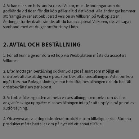
4. Vi kan när som helst ändra dessa Villkor, men de ändringar som du
godkände vid tiden för ditt köp gäller alltid det köpet. Alla ändringar kommer
att framgå av senast publicerad version av Villkoren på Webbplatsen.
Ändringar träder ikraft från det att du har accepterat Villkoren, det vill säga i
samband med att du genomför ett nytt köp.
2. AVTAL OCH BESTÄLLNING
1. För att kunna genomföra ett köp via Webbplatsen måste du acceptera
Villkoren.
2. Efter mottagen beställning skickar Bolaget så snart som möjligt en
orderbekräftelse till dig via e-post som bekräftar beställningen. Avtal om köp
ingås först när Bolaget skriftligen har bekräftat beställningen och du har fått
orderbekräftelsen per e-post.
3. Vi förbehåller sig rätten att neka en beställning, exempelvis om du har
angivit felaktiga uppgifter eller beställningen inte går att uppfylla på grund av
slutförsäljning.
4. Observera att vi aldrig restnoterar produkter som tillfälligt är slut. Sådana
produkter måste beställas om på nytt vid ett annat tillfälle.