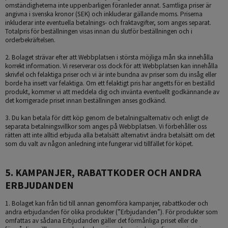
omständigheterna inte uppenbarligen föranleder annat. Samtliga priser är
angivna i svenska kronor (SEK) och inkluderar gällande moms. Priserna
inkluderar inte eventuella betalnings- och fraktavgifter, som anges separat.
Totalpris för beställningen visas innan du slutför beställningen och i
orderbekräftelsen.
2. Bolaget strävar efter att Webbplatsen i största möjliga mån ska innehålla
korrekt information. Vi reserverar oss dock för att Webbplatsen kan innehålla
skrivfel och felaktiga priser och vi är inte bundna av priser som du insåg eller
borde ha insett var felaktiga. Om ett felaktigt pris har angetts för en beställd
produkt, kommer vi att meddela dig och invänta eventuellt godkännande av
det korrigerade priset innan beställningen anses godkänd.
3. Du kan betala för ditt köp genom de betalningsalternativ och enligt de
separata betalningsvillkor som anges på Webbplatsen. Vi förbehåller oss
rätten att inte alltid erbjuda alla betalsätt alternativt ändra betalsätt om det
som du valt av någon anledning inte fungerar vid tillfället för köpet.
5. KAMPANJER, RABATTKODER OCH ANDRA
ERBJUDANDEN
1. Bolaget kan från tid till annan genomföra kampanjer, rabattkoder och
andra erbjudanden för olika produkter (”Erbjudanden”). För produkter som
omfattas av sådana Erbjudanden gäller det förmånliga priset eller de