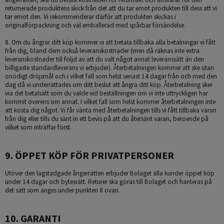
returnerade produktens skick från det att du tar emot produkten till dess att vi
tar emot den. Vi rekommenderar därför att produkten skickas i
originalförpackning och väl emballerad med spårbar försändelse.
8. Om du ångrar ditt köp kommer vi att betala tillbaka alla betalningar vi fått
från dig, bland dem också leveranskostnader (men då räknas inte extra
leveranskostnader till följd av att du valt något annat leveranssätt än den
billigaste standardleverans vi erbjuder). Återbetalningen kommer att ske utan
onödigt dröjsmål och i vilket fall som helst senast 14 dagar från och med den
dag då vi underrättades om ditt beslut att ångra ditt köp. Återbetalning sker
via det betalsätt som du valde vid beställningen om vi inte uttryckligen har
kommit överens om annat. I vilket fall som helst kommer återbetalningen inte
att kosta dig något. Vi får vänta med återbetalningen tills vi fått tillbaka varan
från dig eller tills du sänt in ett bevis på att du återsänt varan, beroende på
vilket som inträffar först.
9. ÖPPET KÖP FÖR PRIVATPERSONER
Utöver den lagstadgade ångerrätten erbjuder Bolaget alla kunder öppet köp
under 14 dagar och bytesrätt. Returer ska göras till Bolaget och hanteras på
det sätt som anges under punkten 8 ovan.
10. GARANTI