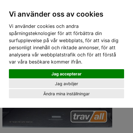
Hem
›
Lastgaller/ Skyddsgaller
› Travall Lastgaller - PEUGEOT 3008 (2016-)
Vi använder oss av cookies
Vi använder cookies och andra
spårningsteknologier för att förbättra din
surfupplevelse på vår webbplats, för att visa dig
personligt innehåll och riktade annonser, för att
analysera vår webbplatstrafik och för att förstå
var våra besökare kommer ifrån.
Jag accepterar
Jag avböjer
Ändra mina inställningar