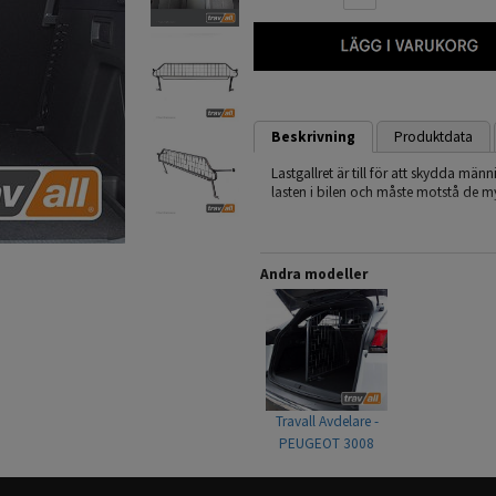
Beskrivning
Produktdata
Lastgallret är till för att skydda mä
lasten i bilen och måste motstå de my
Det mest effektiva är att installera e
är även det lägsta lagkravet för tra
bilen.
Andra modeller
Travall är en Brittisk tillverkare av h
erfarenhet.
Läs gärna monteringsanvisningen (und
monteringen finns.
- Modellanpassade
Travall Avdelare -
- Snabb & enkel montering
PEUGEOT 3008
- Ingen åverkan på bilen krävs
(2016-)
- Skrammel och gnisselfria
- Pulverlackerat stål