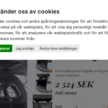
vänder oss av cookies
er cookies och andra spårningsteknologier för att förbättr
velse på vår webbplats, för att visa dig personligt innehåll
nnonser, för att analysera vår webbplatstrafik och för att fö
ökare kommer ifrån.
TIPS 
pterar
Jag avböjer
Ändra mina inställningar
016-)
Travall Lastgall
Ett modellanpassat lastgaller av hög kval
Artikelnr TDG1554
2 524 SEK
Inkl moms
Antal
✓ C