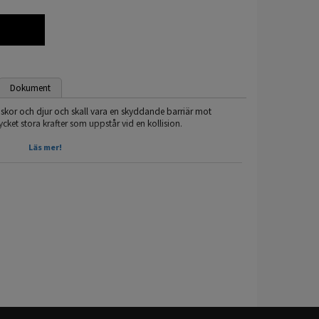
Dokument
nniskor och djur och skall vara en skyddande barriär mot
cket stora krafter som uppstår vid en kollision.
tt lastgaller mellan baksätet och lastutrymmet på bilen, detta
Läs mer!
nsport av hund då hunden räknas som all annan last man har i
ögkvalitativa lastgaller och avdelare med över 30 års
er fliken dokument) där fler bilder och beskrivning av