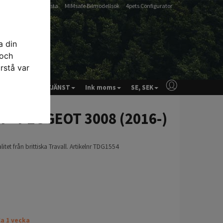
-
-
Artfex Passlista
MIMsafe Bilmodellsök
4pets Configurator
a din
 och
rstå var
& RÅD
KUNDTJÄNST
Ink moms
SE, SEK
er - PEUGEOT 3008 (2016-)
itet från brittiska Travall. Artikelnr TDG1554
a 1 vecka