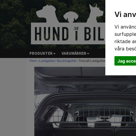
Vi an
Vi använd
surfupple
riktade a
våra bes
PRODUKTER
VARUMÄRKEN
Jag acce
Hem
›
Lastgaller/ Skyddsgaller
› Travall Lastgaller - PEUGEOT 3008 (2