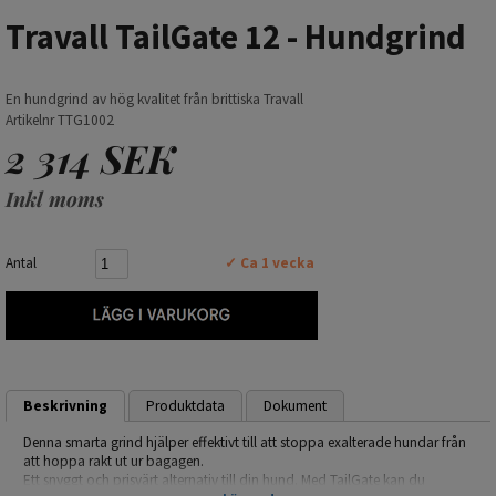
Travall TailGate 12 - Hundgrind
En hundgrind av hög kvalitet från brittiska Travall
Artikelnr TTG1002
2 314 SEK
Inkl moms
Antal
✓ Ca 1 vecka
Beskrivning
Produktdata
Dokument
Denna smarta grind hjälper effektivt till att stoppa exalterade hundar från
att hoppa rakt ut ur bagagen.
Ett snyggt och prisvärt alternativ till din hund. Med TailGate kan du