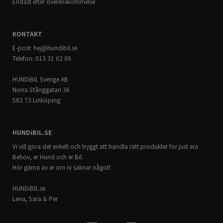
Endast efter överenskommelse
KONTAKT
E-post:
hej@hundibil.se
Telefon: 013 31 02 00
HUNDiBIL Sverige AB
Norra Stånggatan 36
582 73 Linköping
HUNDiBIL.SE
Vi vill göra det enkelt och tryggt att handla rätt produkter för just era
Behov, er Hund och er Bil.
Hör gärna av er om ni saknar något!
HUNDiBIL.se
Lena, Sara & Per