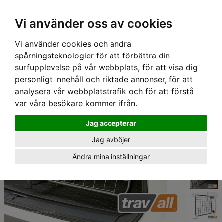
Hem
›
Lastgaller/ Skyddsgaller
›
Travall Lastgaller & Avdelare
› Travall TailGate 12 -
Vi använder oss av cookies
Hundgrind
Vi använder cookies och andra
spårningsteknologier för att förbättra din
surfupplevelse på vår webbplats, för att visa dig
personligt innehåll och riktade annonser, för att
analysera vår webbplatstrafik och för att förstå
var våra besökare kommer ifrån.
Jag accepterar
Jag avböjer
Ändra mina inställningar