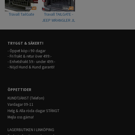
Travall TailGate
Travall TAILGATE -
JEEP WRANGLER JL
(2018-)
TRYGGT & SÄKERT!
- Öppet köp i 90 dagar
- Fri frakt & retur över 499:-
- Enhetsfrakt 59:- under 499:-
- Nöjd Hund & Kund garanti!
ÖPPETTIDER
KUNDTJÄNST (Telefon)
Vardagar 09-11
Helg & Alla röda dagar STÄNGT
Mejla oss gärna!
LAGERBUTIKEN I LINKÖPING