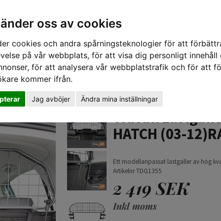
vänder oss av cookies
er cookies och andra spårningsteknologier för att förbättr
velse på vår webbplats, för att visa dig personligt innehåll
nnonser, för att analysera vår webbplatstrafik och för att fö
ökare kommer ifrån.
TIPS 
pterar
Jag avböjer
Ändra mina inställningar
LF HATCH (03-12)RABBIT (06-08)
Travall Lastgal
HATCH (03-12)RA
Ett modellanpassat lastgaller av hög kvali
Artikelnr TDG1355
2 419 SEK
Inkl moms