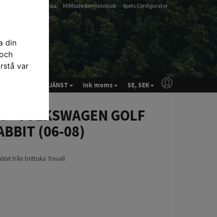
-
-
Artfex Passlista
MIMsafe Bilmodellsök
4pets Configurator
a din
 och
rstå var
& RÅD
KUNDTJÄNST
Ink moms
SE, SEK
ler - VOLKSWAGEN GOLF
BBIT (06-08)
tet från brittiska Travall