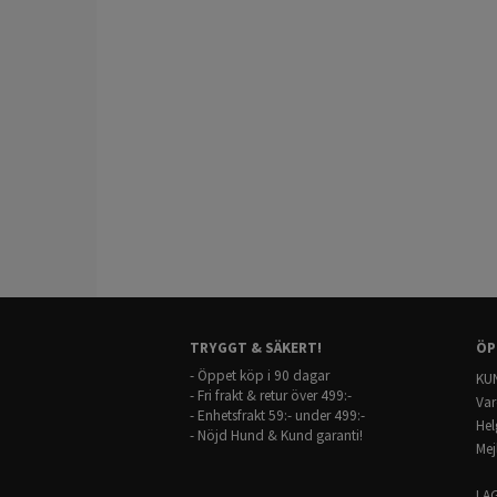
TRYGGT & SÄKERT!
ÖP
- Öppet köp i 90 dagar
KUN
- Fri frakt & retur över 499:-
Var
- Enhetsfrakt 59:- under 499:-
Hel
- Nöjd Hund & Kund garanti!
Mej
LA