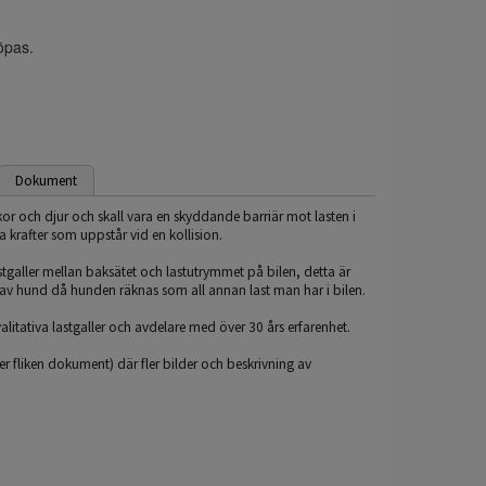
köpas.
Dokument
skor och djur och skall vara en skyddande barriär mot lasten i
 krafter som uppstår vid en kollision.
 lastgaller mellan baksätet och lastutrymmet på bilen, detta är
t av hund då hunden räknas som all annan last man har i bilen.
kvalitativa lastgaller och avdelare med över 30 års erfarenhet.
 fliken dokument) där fler bilder och beskrivning av