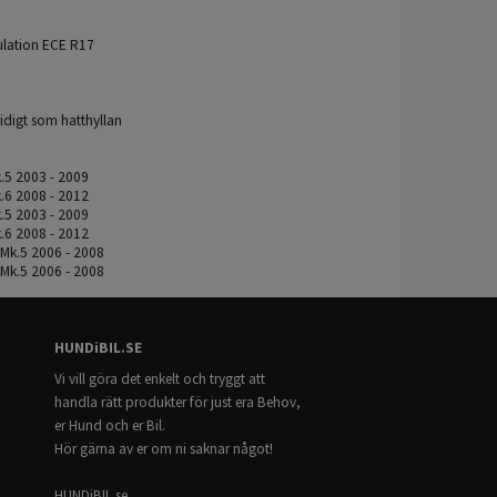
gulation ECE R17
tidigt som hatthyllan
.5 2003 - 2009
.6 2008 - 2012
.5 2003 - 2009
.6 2008 - 2012
Mk.5 2006 - 2008
Mk.5 2006 - 2008
HUNDiBIL.SE
Vi vill göra det enkelt och tryggt att
handla rätt produkter för just era Behov,
er Hund och er Bil.
Hör gärna av er om ni saknar något!
HUNDiBIL.se