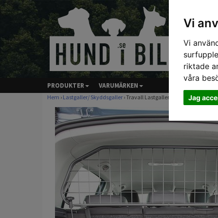
Vi an
Vi använd
surfupple
riktade a
våra bes
PRODUKTER
VARUMÄRKEN
Jag acce
Hem
›
Lastgaller/ Skyddsgaller
› Travall Lastgaller - VOLKSWAGEN GO