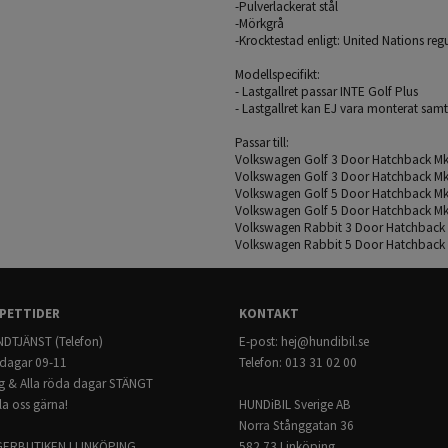
-Pulverlackerat stål
-Mörkgrå
-Krocktestad enligt: United Nations re
Modellspecifikt:
- Lastgallret passar INTE Golf Plus
- Lastgallret kan EJ vara monterat sam
Passar till:
Volkswagen Golf 3 Door Hatchback Mk
Volkswagen Golf 3 Door Hatchback Mk
Volkswagen Golf 5 Door Hatchback Mk
Volkswagen Golf 5 Door Hatchback Mk
Volkswagen Rabbit 3 Door Hatchback 
Volkswagen Rabbit 5 Door Hatchback 
PETTIDER
KONTAKT
DTJÄNST (Telefon)
E-post:
hej@hundibil.se
dagar 09-11
Telefon: 013 31 02 00
g & Alla röda dagar STÄNGT
la oss gärna!
HUNDiBIL Sverige AB
Norra Stånggatan 36
GERBUTIKEN I LINKÖPING
582 73 Linköping