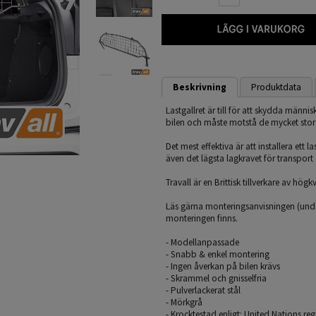
Beskrivning
Produktdata
Lastgallret är till för att skydda männi
bilen och måste motstå de mycket stora
Det mest effektiva är att installera ett
även det lägsta lagkravet för transpor
Travall är en Brittisk tillverkare av hög
Läs gärna monteringsanvisningen (under
monteringen finns.
- Modellanpassade
- Snabb & enkel montering
- Ingen åverkan på bilen krävs
- Skrammel och gnisselfria
- Pulverlackerat stål
- Mörkgrå
- Krocktestad enligt: United Nations r