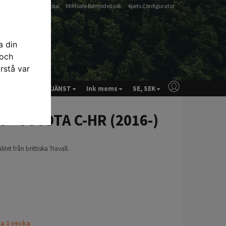
-
-
Artfex Passlista
MIMsafe Bilmodellsök
4pets Configurator
a din
 och
rstå var
& RÅD
KUNDTJÄNST
Ink moms
SE, SEK
er - TOYOTA C-HR (2016-)
tet från brittiska Travall.
a 1 vecka