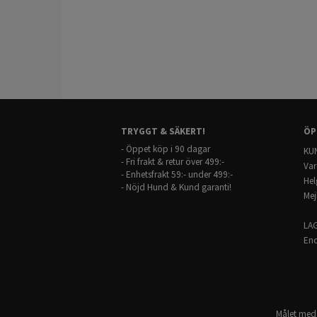
TRYGGT & SÄKERT!
ÖP
- Öppet köp i 90 dagar
KUN
- Fri frakt & retur över 499:-
Var
- Enhetsfrakt 59:- under 499:-
Hel
- Nöjd Hund & Kund garanti!
Mej
LA
End
Målet med 