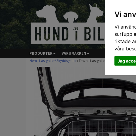
Vi an
Vi använd
surfupple
riktade a
våra bes
PRODUKTER
VARUMÄRKEN
Jag acce
Hem
›
Lastgaller/ Skyddsgaller
› Travall Lastgaller - TOYOTA C-HR (20