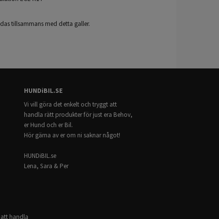
ndas tillsammans med detta galler.
HUNDiBIL.SE
Vi vill göra det enkelt och tryggt att
handla rätt produkter för just era Behov,
er Hund och er Bil.
Hör gärna av er om ni saknar något!
HUNDiBIL.se
Lena, Sara & Per
 att handla