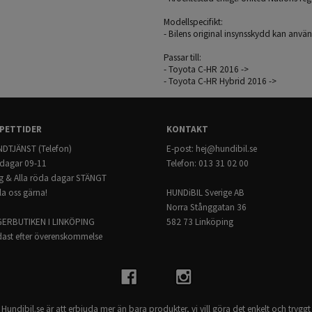
Modellspecifikt:
- Bilens original insynsskydd kan anvä
Passar till:
- Toyota C-HR 2016 ->
- Toyota C-HR Hybrid 2016 ->
PETTIDER
KONTAKT
DTJÄNST (Telefon)
E-post:
hej@hundibil.se
dagar 09-11
Telefon: 013 31 02 00
g & Alla röda dagar STÄNGT
la oss gärna!
HUNDiBIL Sverige AB
Norra Stånggatan 36
GERBUTIKEN I LINKÖPING
582 73 Linköping
ast efter överenskommelse
Hundibil.se är att erbjuda mer än bara produkter, vi vill göra det enkelt och tryggt