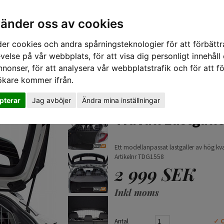
vänder oss av cookies
er cookies och andra spårningsteknologier för att förbättr
velse på vår webbplats, för att visa dig personligt innehåll
nnonser, för att analysera vår webbplatstrafik och för att fö
ökare kommer ifrån.
TIPS 
pterar
Jag avböjer
Ändra mina inställningar
16-)
Travall Lastgall
Ett modellanpassat lastgaller av hög kvali
Artikelnr TDG1558
2 999 SEK
Inkl moms
Antal
✓ C