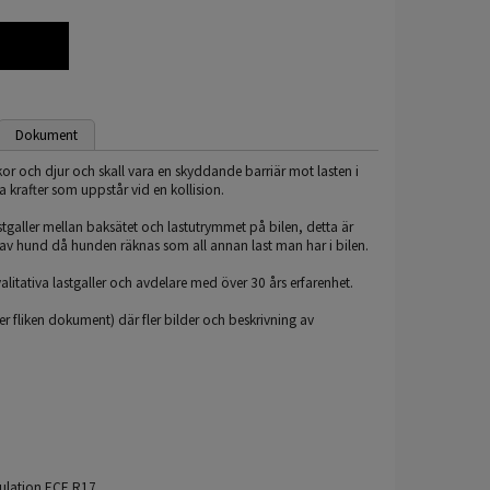
Dokument
skor och djur och skall vara en skyddande barriär mot lasten i
 krafter som uppstår vid en kollision.
 lastgaller mellan baksätet och lastutrymmet på bilen, detta är
t av hund då hunden räknas som all annan last man har i bilen.
kvalitativa lastgaller och avdelare med över 30 års erfarenhet.
 fliken dokument) där fler bilder och beskrivning av
egulation ECE R17