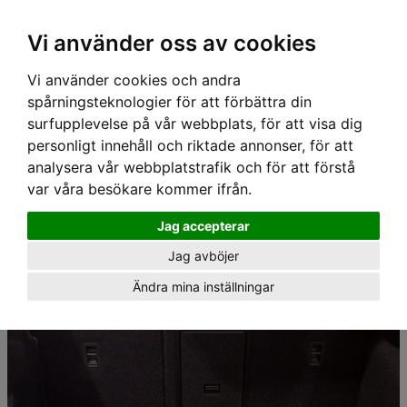
Hem
›
Lastgaller/ Skyddsgaller
› Travall Lastgaller - SKODA OCTAVIA HATCHBACK
Vi använder oss av cookies
(2020-)
Vi använder cookies och andra
spårningsteknologier för att förbättra din
surfupplevelse på vår webbplats, för att visa dig
personligt innehåll och riktade annonser, för att
analysera vår webbplatstrafik och för att förstå
var våra besökare kommer ifrån.
Jag accepterar
Jag avböjer
Ändra mina inställningar