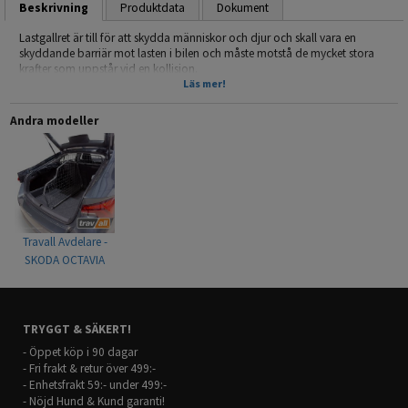
Beskrivning
Produktdata
Dokument
Lastgallret är till för att skydda människor och djur och skall vara en
skyddande barriär mot lasten i bilen och måste motstå de mycket stora
krafter som uppstår vid en kollision.
Läs mer!
Det mest effektiva är att installera ett lastgaller mellan baksätet och
lastutrymmet på bilen, detta är även det lägsta lagkravet för transport av
Andra modeller
hund då hunden räknas som all annan last man har i bilen.
Travall är en Brittisk tillverkare av högkvalitativa lastgaller och avdelare
med över 30 års erfarenhet.
Läs gärna monteringsanvisningen (under fliken dokument) där fler bilder
och beskrivning av monteringen finns.
Travall Avdelare -
-Modellanpassade
SKODA OCTAVIA
-Snabb & enkel montering
HATCHBACK (2020-)
-Ingen åverkan på bilen krävs
-Skrammel och gnisselfria
-Pulverlackerat stål
TRYGGT & SÄKERT!
-Mörkgrå
-Krocktestad enligt: United Nations regulation ECE R17
- Öppet köp i 90 dagar
- Fri frakt & retur över 499:-
Passar till: SKODA OCTAVIA HATCHBACK 2021-
- Enhetsfrakt 59:- under 499:-
- Nöjd Hund & Kund garanti!