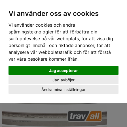
Hem
›
Lastgaller/ Skyddsgaller
› Travall Lastgaller - SEAT ATECA (2016-) (NON PANO
Vi använder oss av cookies
ROOF)
Vi använder cookies och andra
spårningsteknologier för att förbättra din
surfupplevelse på vår webbplats, för att visa dig
personligt innehåll och riktade annonser, för att
analysera vår webbplatstrafik och för att förstå
var våra besökare kommer ifrån.
Jag accepterar
Jag avböjer
Ändra mina inställningar