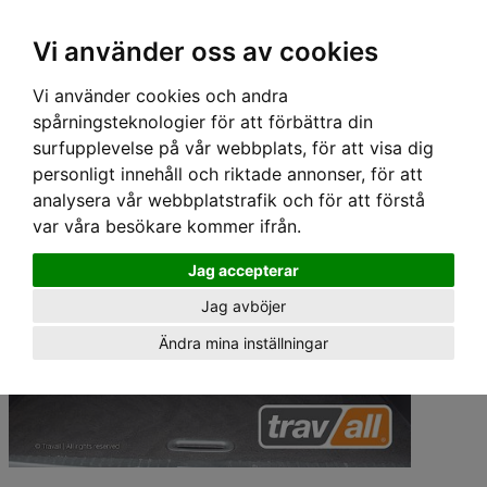
Hem
›
Lastgaller/ Skyddsgaller
› Travall Lastgaller - RENAULT CAPTUR (2013-2019)
Vi använder oss av cookies
Vi använder cookies och andra
spårningsteknologier för att förbättra din
surfupplevelse på vår webbplats, för att visa dig
personligt innehåll och riktade annonser, för att
analysera vår webbplatstrafik och för att förstå
var våra besökare kommer ifrån.
Jag accepterar
Jag avböjer
Ändra mina inställningar