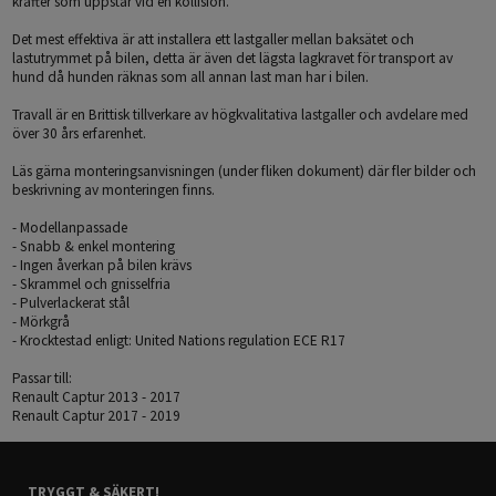
krafter som uppstår vid en kollision.
Det mest effektiva är att installera ett lastgaller mellan baksätet och
lastutrymmet på bilen, detta är även det lägsta lagkravet för transport av
hund då hunden räknas som all annan last man har i bilen.
Travall är en Brittisk tillverkare av högkvalitativa lastgaller och avdelare med
över 30 års erfarenhet.
Läs gärna monteringsanvisningen (under fliken dokument) där fler bilder och
beskrivning av monteringen finns.
- Modellanpassade
- Snabb & enkel montering
- Ingen åverkan på bilen krävs
- Skrammel och gnisselfria
- Pulverlackerat stål
- Mörkgrå
- Krocktestad enligt: United Nations regulation ECE R17
Passar till:
Renault Captur 2013 - 2017
Renault Captur 2017 - 2019
TRYGGT & SÄKERT!