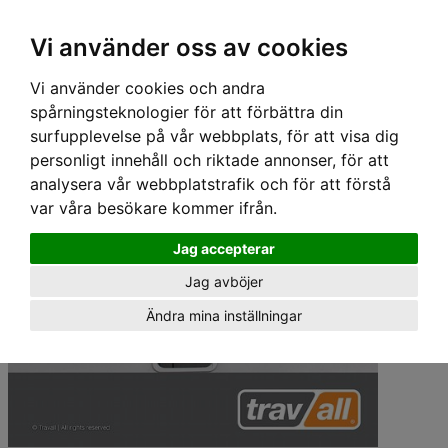
Hem
›
Lastgaller/ Skyddsgaller
› Travall Lastgaller - OPEL VAUXHALL ZAFIRA (05-14)
Vi använder oss av cookies
(NO S/ROOF)
Vi använder cookies och andra
spårningsteknologier för att förbättra din
surfupplevelse på vår webbplats, för att visa dig
personligt innehåll och riktade annonser, för att
analysera vår webbplatstrafik och för att förstå
var våra besökare kommer ifrån.
Jag accepterar
Jag avböjer
Ändra mina inställningar