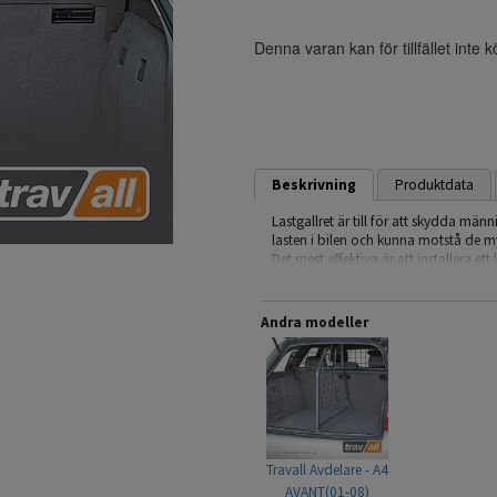
Denna varan kan för tillfället inte 
Beskrivning
Produktdata
Lastgallret är till för att skydda mä
lasten i bilen och kunna motstå de my
Det mest effektiva är att installera e
är även det lägsta lagkravet för tra
bilen.
Andra modeller
Travall är en Brittisk tillverkare av h
erfarenhet.
Läs gärna monteringsanvisningen (und
monteringen finns.
- Modellanpassade
- Snabb & enkel montering
Travall Avdelare - A4
- Ingen åverkan på bilen krävs
AVANT(01-08)