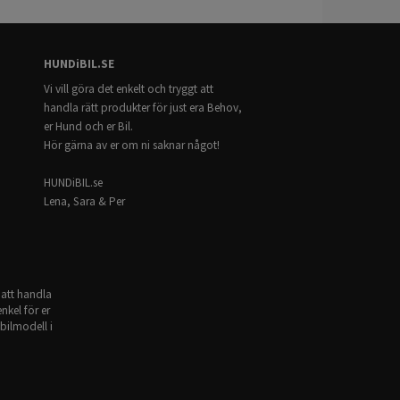
regulation ECE R17
HUNDiBIL.SE
Vi vill göra det enkelt och tryggt att
 skyddsgallret är monterat
handla rätt produkter för just era Behov,
er Hund och er Bil.
Hör gärna av er om ni saknar något!
HUNDiBIL.se
Lena, Sara & Per
 att handla
nkel för er
bilmodell i