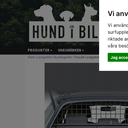
Vi an
Vi använd
surfupple
riktade a
våra bes
PRODUKTER
VARUMÄRKEN
Jag acce
Hem
›
Lastgaller/ Skyddsgaller
› Travall Lastgaller - A4 AVANT(01-08) 