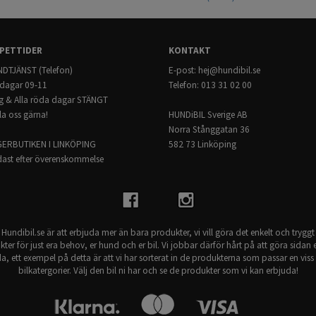
- Skrammel och gnisselfria
RS4(05-08) EXEO
- Pulverlackerat stål
ST(08-13)
- Mörkgrå
- Krocktestad enligt: United Nations 
PETTIDER
KONTAKT
Modellspecifikt:
DTJÄNST (Telefon)
E-post:
hej@hundibil.se
Går ej att använda insynsskyddet när
dagar 09-11
Telefon: 013 31 02 00
g & Alla röda dagar STÄNGT
Passar till:
Audi A4 Avant 8E/B6 2001 - 2006
la oss gärna!
HUNDiBIL Sverige AB
Audi A4 Avant 8E/B7 2004 - 2008
Norra Stånggatan 36
Audi RS4 Avant 8E/B7 2006 - 2008
GERBUTIKEN I LINKÖPING
582 73 Linköping
Audi S4 Avant 8E/B6 2002 - 2005
ast efter överenskommelse
Audi S4 Avant 8E/B7 2005 - 2008
SEAT Exeo ST 2008 - 2013
Hundibil.se är att erbjuda mer än bara produkter, vi vill göra det enkelt och tryggt
kter för just era behov, er hund och er bil. Vi jobbar därför hårt på att göra sidan e
a, ett exempel på detta är att vi har sorterat in de produkterna som passar en viss 
bilkatergorier. Välj den bil ni har och se de produkter som vi kan erbjuda!