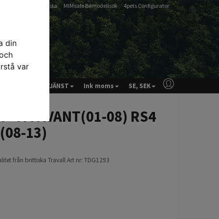
-
-
Artfex Passlista
MIMsafe Bilmodellsök
4pets Configurator
a din
 och
rstå var
& RÅD
KUNDTJÄNST
Ink moms
SE, SEK
er - A4 AVANT(01-08) RS4
 (08-13)
itet från brittiska Travall Art nr: TDG1293