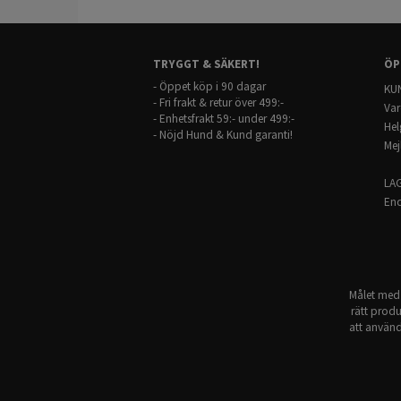
TRYGGT & SÄKERT!
ÖP
- Öppet köp i 90 dagar
KUN
- Fri frakt & retur över 499:-
Var
- Enhetsfrakt 59:- under 499:-
Hel
- Nöjd Hund & Kund garanti!
Mej
LA
End
Målet med 
rätt produ
att använd