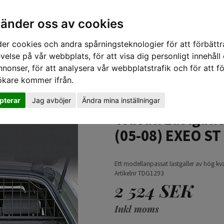
vänder oss av cookies
er cookies och andra spårningsteknologier för att förbättr
velse på vår webbplats, för att visa dig personligt innehåll
nnonser, för att analysera vår webbplatstrafik och för att fö
ökare kommer ifrån.
TIPS 
pterar
Jag avböjer
Ändra mina inställningar
RS4 (05-08) EXEO ST (08-13)
Travall Lastgall
(05-08) EXEO ST
Ett modellanpassat lastgaller av hög kval
Artikelnr TDG1293
2 524 SEK
Inkl moms