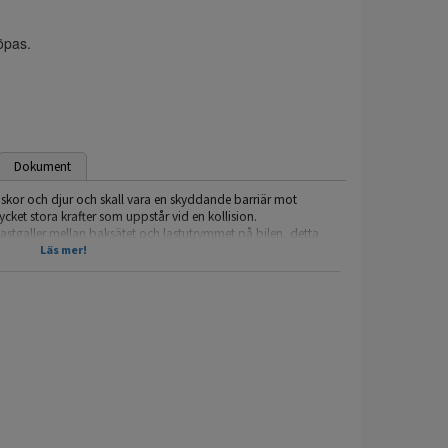
köpas.
Dokument
nniskor och djur och skall vara en skyddande barriär mot
cket stora krafter som uppstår vid en kollision.
tt lastgaller mellan baksätet och lastutrymmet på bilen, detta
nsport av hund då hunden räknas som all annan last man har i
Läs mer!
ögkvalitativa lastgaller och avdelare med över 30 års
er fliken dokument) där fler bilder och beskrivning av