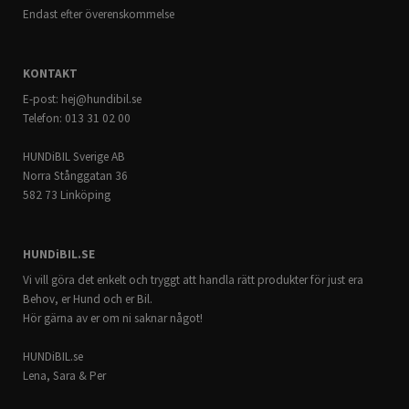
Endast efter överenskommelse
KONTAKT
E-post:
hej@hundibil.se
Telefon: 013 31 02 00
HUNDiBIL Sverige AB
Norra Stånggatan 36
582 73 Linköping
HUNDiBIL.SE
Vi vill göra det enkelt och tryggt att handla rätt produkter för just era
Behov, er Hund och er Bil.
Hör gärna av er om ni saknar något!
HUNDiBIL.se
Lena, Sara & Per