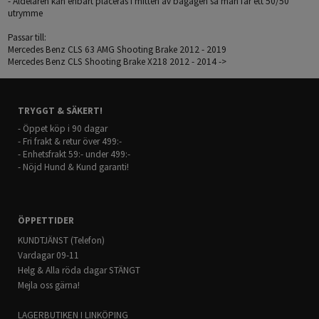
- Aldelaren kan enbart placeras i mitten av bagagen så man får ett 50/50
utrymme
Passar till:
Mercedes Benz CLS 63 AMG Shooting Brake 2012 - 2019
Mercedes Benz CLS Shooting Brake X218 2012 - 2014 ->
TRYGGT & SÄKERT!
- Öppet köp i 90 dagar
- Fri frakt & retur över 499:-
- Enhetsfrakt 59:- under 499:-
- Nöjd Hund & Kund garanti!
ÖPPETTIDER
KUNDTJÄNST (Telefon)
Vardagar 09-11
Helg & Alla röda dagar STÄNGT
Mejla oss gärna!
LAGERBUTIKEN I LINKÖPING