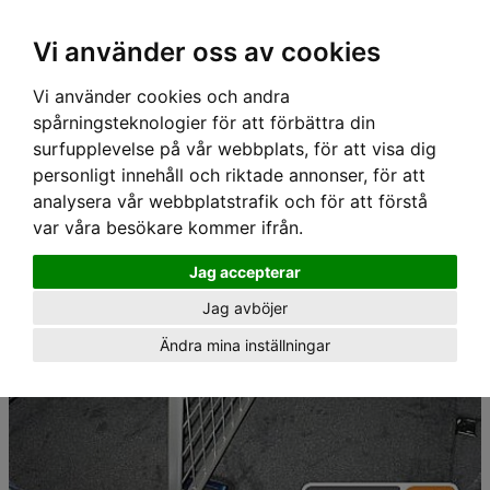
Hem
›
Lastgaller/ Skyddsgaller
› Travall Avdelare - MERCEDES CLS SHOOTING BRAKE
Vi använder oss av cookies
(2012-)
Vi använder cookies och andra
spårningsteknologier för att förbättra din
surfupplevelse på vår webbplats, för att visa dig
personligt innehåll och riktade annonser, för att
analysera vår webbplatstrafik och för att förstå
var våra besökare kommer ifrån.
Jag accepterar
Jag avböjer
Ändra mina inställningar