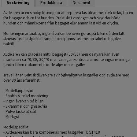
Beskrivning
Produktdata
Dokument
Avdelaren är en smidig lösning för att separera lastutrymmet i två delar, tex en
för bagage och en för hunden. Praktiskt i vardagen och skyddar både
hunden och människorna från bagaget eller annan last vid en olycka.
Monteringen är snabb, ingen åverkan behöver göras på bilen då den lätt
skruvas fast i lastgallret framtill och spänns fast mellan taket och golvet
baktill.
Avdelaren kan placeras mitt i bagaget (50/50) men de nyare kan även
monteras i ca 70/30, 30/70 men vänligen kontrollera monteringsanvisningen
(under fliken dokument) för detaljer om ert galler.
Travall är en Brittisk tillverkare av högkvalitativa lastgaller och avdelare med
över 30 års erfarenhet.
- Modellanpassad
- Snabb & enkel montering
- Ingen åverkan på bilen
- Skrammel och gnisselfria
- Pulverlackerat stål
- Mörkgrå
Modellspecifikt:
- Avdelaren kan bara kombineras med lastgaller TDG1418