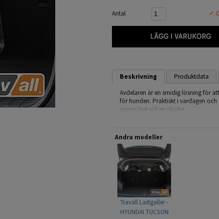
Antal
✓ C
Beskrivning
Produktdata
Avdelaren är en smidig lösning för at
för hunden. Praktiskt i vardagen oc
annan last vid en olycka.
Monteringen är snabb, ingen åverkan b
framtill och spänns fast mellan taket 
Andra modeller
Avdelaren kan placeras mitt i bagag
men vänligen kontrollera monteringsa
galler.
Travall är en Brittisk tillverkare av h
erfarenhet.
Travall Lastgaller -
- Modellanpassad
HYUNDAI TUCSON
- Snabb & enkel montering