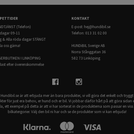
(WITHOUT
- Ingen åverkan på bilen
SUNROOF) (2015-
- Skrammel och gnisselfria
20)
- Pulverlackerat stål
PETTIDER
KONTAKT
- Mörkgrå
DTJÄNST (Telefon)
E-post:
hej@hundibil.se
Modellspecifikt:
dagar 09-11
Telefon: 013 31 02 00
- Avdelaren kan bara kombineras med
g & Alla röda dagar STÄNGT
- Avdelaren passar INTE modeller m
la oss gärna!
HUNDiBIL Sverige AB
Passar till:
Norra Stånggatan 36
Hyundai Tucson 2015 - 2018 ->
GERBUTIKEN I LINKÖPING
582 73 Linköping
ast efter överenskommelse
Hundibil.se är att erbjuda mer än bara produkter, vi vill göra det enkelt och tryggt
kter för just era behov, er hund och er bil. Vi jobbar därför hårt på att göra sidan e
a, ett exempel på detta är att vi har sorterat in de produkterna som passar en viss 
bilkatergorier. Välj den bil ni har och se de produkter som vi kan erbjuda!