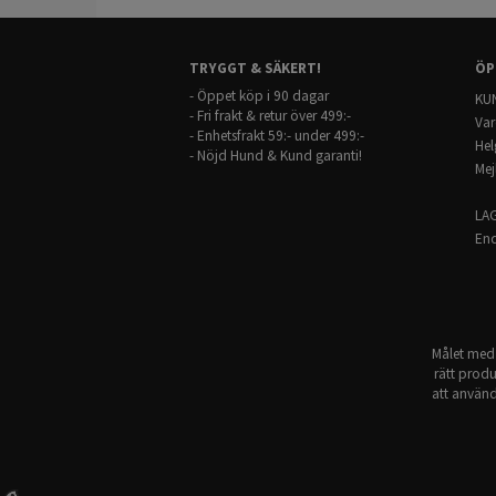
TRYGGT & SÄKERT!
ÖP
- Öppet köp i 90 dagar
KUN
- Fri frakt & retur över 499:-
Var
- Enhetsfrakt 59:- under 499:-
Hel
- Nöjd Hund & Kund garanti!
Mej
LA
End
Målet med 
rätt produ
att använd