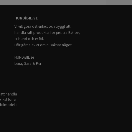
HUNDiBIL.SE
Vi vill göra det enkelt och tryggt att
handla rätt produkter för just era Behov,
 lastgaller TDG1503.
er Hund och er Bil.
ed panoramatak.
Hör gärna av er om ni saknar något!
HUNDiBIL.se
Lena, Sara & Per
 att handla
nkel för er
bilmodell i