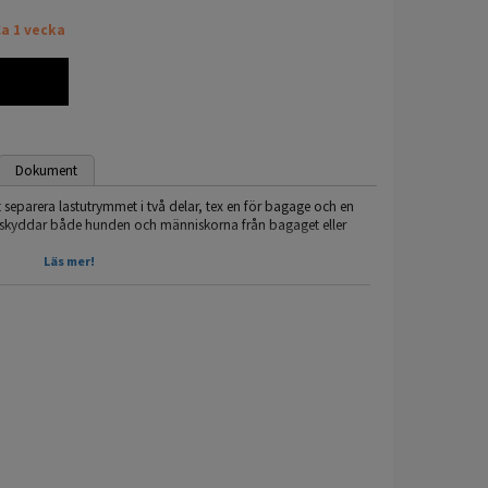
a 1 vecka
Dokument
t separera lastutrymmet i två delar, tex en för bagage och en
h skyddar både hunden och människorna från bagaget eller
Läs mer!
ehöver göras på bilen då den lätt skruvas fast i lastgallret
och golvet baktill.
et (50/50) men de nyare kan även monteras i ca 70/30, 30/70
nvisningen (under fliken dokument) för detaljer om ert
ögkvalitativa lastgaller och avdelare med över 30 års