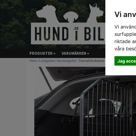
Vi an
Vi använd
surfupple
riktade a
våra bes
PRODUKTER
VARUMÄRKEN
Jag acce
Hem
›
Lastgaller/ Skyddsgaller
› Travall Avdelare - HYUNDAI TUCSO