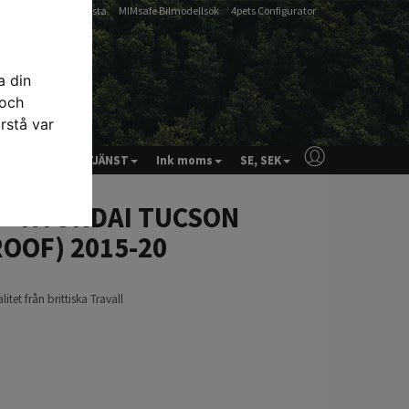
-
-
Artfex Passlista
MIMsafe Bilmodellsök
4pets Configurator
a din
 och
rstå var
& RÅD
KUNDTJÄNST
Ink moms
SE, SEK
e - HYUNDAI TUCSON
OOF) 2015-20
et från brittiska Travall