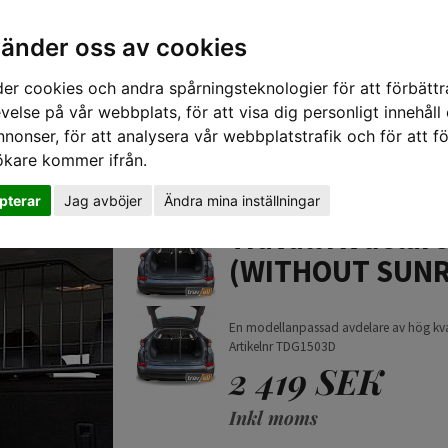
vänder oss av cookies
er cookies och andra spårningsteknologier för att förbättr
velse på vår webbplats, för att visa dig personligt innehåll
nnonser, för att analysera vår webbplatstrafik och för att fö
ökare kommer ifrån.
TIPS 
pterar
Jag avböjer
Ändra mina inställningar
N (WITHOUT SUNROOF) 2015-20
Travall Avdelar
(WITHOUT SUNR
En modellanpassad avdelare av hög kvalit
Artikelnr TDG1503D
2 419 SEK
Inkl moms