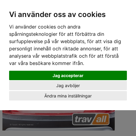
Hem
›
Lastgaller/ Skyddsgaller
› Travall Avdelare - FORD KUGA/ESCAPE (2019-)
Vi använder oss av cookies
Vi använder cookies och andra
spårningsteknologier för att förbättra din
surfupplevelse på vår webbplats, för att visa dig
personligt innehåll och riktade annonser, för att
analysera vår webbplatstrafik och för att förstå
var våra besökare kommer ifrån.
Jag accepterar
Jag avböjer
Ändra mina inställningar