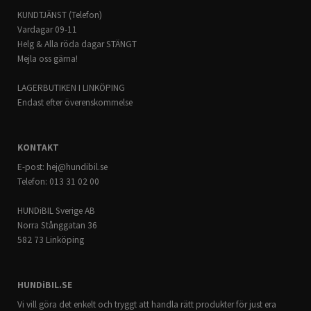
Ford Escape 2019 ->
KUNDTJÄNST (Telefon)
Ford Kuga 2019 ->
Vardagar 09-11
Helg & Alla röda dagar STÄNGT
Mejla oss gärna!
LAGERBUTIKEN I LINKÖPING
Endast efter överenskommelse
KONTAKT
E-post:
hej@hundibil.se
Telefon: 013 31 02 00
HUNDiBIL Sverige AB
Norra Stånggatan 36
582 73 Linköping
HUNDiBIL.SE
Vi vill göra det enkelt och tryggt att handla rätt produkter för just era