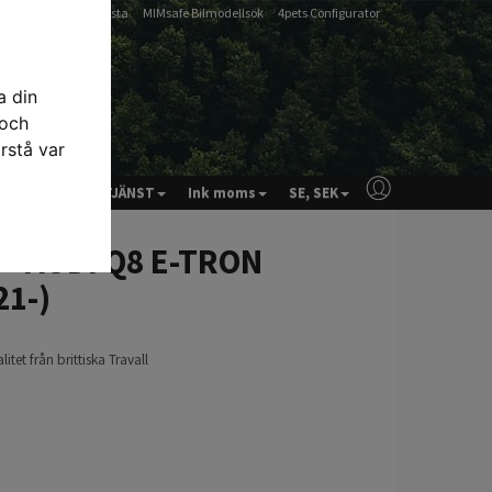
-
-
Artfex Passlista
MIMsafe Bilmodellsök
4pets Configurator
a din
 och
rstå var
& RÅD
KUNDTJÄNST
Ink moms
SE, SEK
e - AUDI Q8 E-TRON
1-)
et från brittiska Travall