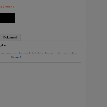
a 1 vecka
Dokument
ller.
t separera lastutrymmet i två delar, tex en för bagage och en
h skyddar både hunden och människorna från bagaget eller
Läs mer!
ehöver göras på bilen då den lätt skruvas fast i lastgallret
och golvet baktill.
t (50/50) . Men även 60:40 (se monteringsanvisning)
ögkvalitativa lastgaller och avdelare med över 30 års