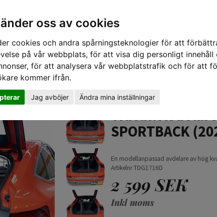
vänder oss av cookies
er cookies och andra spårningsteknologier för att förbättr
velse på vår webbplats, för att visa dig personligt innehåll
nnonser, för att analysera vår webbplatstrafik och för att fö
ökare kommer ifrån.
TIPS 
pterar
Jag avböjer
Ändra mina inställningar
SPORTBACK (2021-)
Travall Avdelar
SPORTBACK (202
En modellanpassad avdelare av hög kvalit
Artikelnr TDG1716D
2 599 SEK
Inkl moms