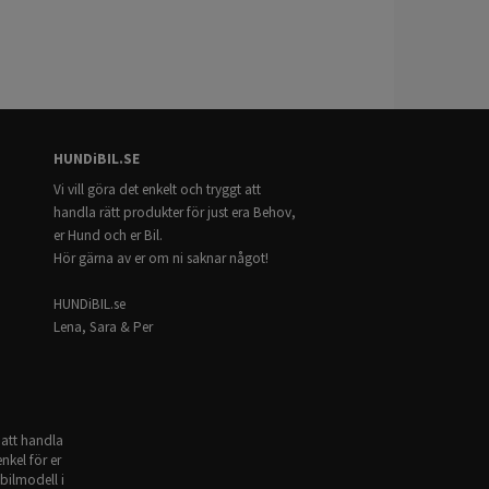
tillhörande lastgallret som säljs separat (TDG1716)
HUNDiBIL.SE
(2021-)
Vi vill göra det enkelt och tryggt att
handla rätt produkter för just era Behov,
er Hund och er Bil.
Hör gärna av er om ni saknar något!
HUNDiBIL.se
Lena, Sara & Per
 att handla
nkel för er
bilmodell i