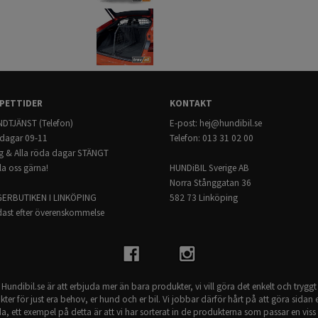
SPORTBACK
- Ingen åverkan på bilen
(2021-)
- Skrammel och gnisselfria
- Pulverlackerat stål
- Mörkgrå
Modellspecifikt:
OBS! Kan ENBART installeras med det 
PETTIDER
KONTAKT
Passar till: AUDI E-TRON SPORTBACK 
DTJÄNST (Telefon)
E-post:
hej@hundibil.se
dagar 09-11
Telefon: 013 31 02 00
g & Alla röda dagar STÄNGT
la oss gärna!
HUNDiBIL Sverige AB
Norra Stånggatan 36
GERBUTIKEN I LINKÖPING
582 73 Linköping
ast efter överenskommelse
Hundibil.se är att erbjuda mer än bara produkter, vi vill göra det enkelt och tryggt
kter för just era behov, er hund och er bil. Vi jobbar därför hårt på att göra sidan e
a, ett exempel på detta är att vi har sorterat in de produkterna som passar en viss 