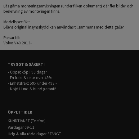
Läs gärna monteringsanvisningen (under fliken dokument) där fler bilder och
beskrivning av monteringen finns.
Modellspecifikt:
Bilens original insynsskydd kan användas tillsammans med detta galler.
Passar till:
Volvo V40 2013-
TRYGGT & SÄKERT!
- Öppet köp i 90 dagar
- Fri frakt & retur över 499:-
- Enhetsfrakt 59:- under 499:-
- Nöjd Hund & Kund garanti!
ÖPPETTIDER
KUNDTJÄNST (Telefon)
Vardagar 09-11
Helg & Alla röda dagar STÄNGT