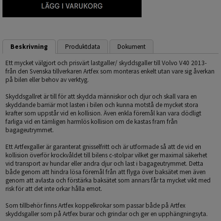
Beskrivning
Produktdata
Dokument
Ett mycket välgjort och prisvärt lastgaller/ skyddsgaller till Volvo V40 2013-
från den Svenska tillverkaren Artfex som monteras enkelt utan vare sig åverkan
på bilen eller behov av verktyg.
Skyddsgallret är till för att skydda människor och djur och skall vara en
skyddande barriär mot lasten i bilen och kunna motstå de mycket stora
krafter som uppstår vid en kollision. Även enkla föremål kan vara dödligt
farliga vid en tämligen harmlös kollision om de kastas fram från
bagageutrymmet.
Ett Artfexgaller är garanterat gnisselfritt och är utformade så att de vid en
kollision överför krockvåldet till bilens c-stolpar vilket ger maximal säkerhet
vid transport av hundar eller andra djur och last i bagageutrymmet. Detta
både genom att hindra lösa föremål från att flyga över baksätet men även
genom att avlasta och förstärka baksätet som annars får ta mycket vikt med
risk för att det inte orkar hålla emot.
Som tillbehör finns Artfex koppelkrokar som passar både på Artfex
skyddsgaller som på Artfex burar och grindar och ger en upphängningsyta.