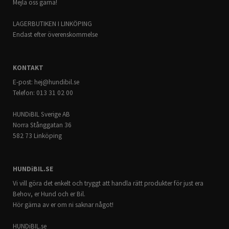
Mejla oss gärna!
LAGERBUTIKEN I LINKÖPING
Endast efter överenskommelse
KONTAKT
E-post:
hej@hundibil.se
Telefon: 013 31 02 00
HUNDiBIL Sverige AB
Norra Stånggatan 36
582 73 Linköping
HUNDiBIL.SE
Vi vill göra det enkelt och tryggt att handla rätt produkter för just era
Behov, er Hund och er Bil.
Hör gärna av er om ni saknar något!
HUNDiBIL.se