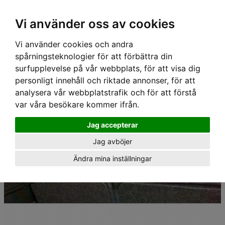
Hem
›
Lastgaller/ Skyddsgaller
›
Artfex Skyddsgaller
› Artfex Skyddsgaller - VOLVO V40
Vi använder oss av cookies
(GEN.2) 2013-
Vi använder cookies och andra
spårningsteknologier för att förbättra din
surfupplevelse på vår webbplats, för att visa dig
personligt innehåll och riktade annonser, för att
analysera vår webbplatstrafik och för att förstå
var våra besökare kommer ifrån.
Jag accepterar
Jag avböjer
Ändra mina inställningar