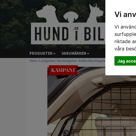
Vi an
Vi använd
surfupple
riktade a
våra bes
PRODUKTER
VARUMÄRKEN
Jag acce
Hem
›
Lastgaller/ Skyddsgaller
›
Artfex Skyddsgaller
› Artfex Skyddsg