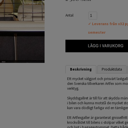
Antal
✓ Leverans från v32 p
semester
Beskrivning
Produktdata
Ett mycket välgjort och prisvärt lastgal
den Svenska tillverkaren Artfex som mon
verktyg.
Skyddsgallret är till för att skydda mä
i bilen och kunna motstå de mycket sto
kan vara dödligt farliga vid en tämli
Ett Artfexgaller är garanterat gnisselfri
krockvåldet till bilens c-stolpar vilket
och last i bagageutrymmet. Detta både 