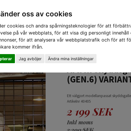
vänder oss av cookies
er cookies och andra spårningsteknologier för att förbättr
velse på vår webbplats, för att visa dig personligt innehåll
nnonser, för att analysera vår webbplatstrafik och för att fö
ökare kommer ifrån.
TIPS 
pterar
Jag avböjer
Ändra mina inställningar
aller - VOLKSWAGEN GOLF (GEN.6) VARIANT 2008-2012
Artfex Skyddsg
(GEN.6) VARIAN
Ett välgjort modellanpassat skyddsgalle
Artikelnr 40405
2 199 SEK
Inkl moms
2 300 SEK