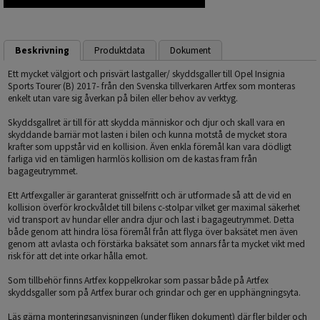
Beskrivning
Produktdata
Dokument
Ett mycket välgjort och prisvärt lastgaller/ skyddsgaller till Opel Insignia
Sports Tourer (B) 2017- från den Svenska tillverkaren Artfex som monteras
enkelt utan vare sig åverkan på bilen eller behov av verktyg.
Skyddsgallret är till för att skydda människor och djur och skall vara en
skyddande barriär mot lasten i bilen och kunna motstå de mycket stora
krafter som uppstår vid en kollision. Även enkla föremål kan vara dödligt
farliga vid en tämligen harmlös kollision om de kastas fram från
bagageutrymmet.
Ett Artfexgaller är garanterat gnisselfritt och är utformade så att de vid en
kollision överför krockvåldet till bilens c-stolpar vilket ger maximal säkerhet
vid transport av hundar eller andra djur och last i bagageutrymmet. Detta
både genom att hindra lösa föremål från att flyga över baksätet men även
genom att avlasta och förstärka baksätet som annars får ta mycket vikt med
risk för att det inte orkar hålla emot.
Som tillbehör finns Artfex koppelkrokar som passar både på Artfex
skyddsgaller som på Artfex burar och grindar och ger en upphängningsyta.
Läs gärna monteringsanvisningen (under fliken dokument) där fler bilder och