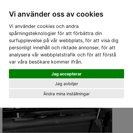
Hem
›
Lastgaller/ Skyddsgaller
›
Artfex Skyddsgaller
› Artfex Skyddsgaller - OPEL
Vi använder oss av cookies
INSIGNIA SPORTS TOURER (GEN.2) 2017-
Vi använder cookies och andra
spårningsteknologier för att förbättra din
surfupplevelse på vår webbplats, för att visa dig
personligt innehåll och riktade annonser, för att
analysera vår webbplatstrafik och för att förstå
var våra besökare kommer ifrån.
Jag accepterar
Jag avböjer
Ändra mina inställningar