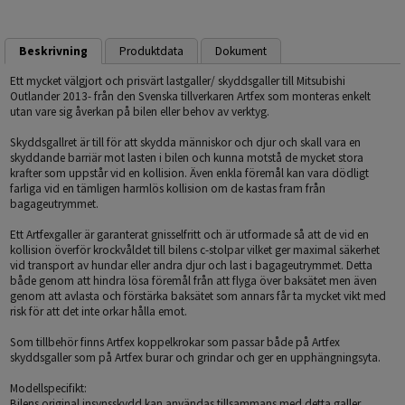
Beskrivning
Produktdata
Dokument
Ett mycket välgjort och prisvärt lastgaller/ skyddsgaller till Mitsubishi
Outlander 2013- från den Svenska tillverkaren Artfex som monteras enkelt
utan vare sig åverkan på bilen eller behov av verktyg.
Skyddsgallret är till för att skydda människor och djur och skall vara en
skyddande barriär mot lasten i bilen och kunna motstå de mycket stora
krafter som uppstår vid en kollision. Även enkla föremål kan vara dödligt
farliga vid en tämligen harmlös kollision om de kastas fram från
bagageutrymmet.
Ett Artfexgaller är garanterat gnisselfritt och är utformade så att de vid en
kollision överför krockvåldet till bilens c-stolpar vilket ger maximal säkerhet
vid transport av hundar eller andra djur och last i bagageutrymmet. Detta
både genom att hindra lösa föremål från att flyga över baksätet men även
genom att avlasta och förstärka baksätet som annars får ta mycket vikt med
risk för att det inte orkar hålla emot.
Som tillbehör finns Artfex koppelkrokar som passar både på Artfex
skyddsgaller som på Artfex burar och grindar och ger en upphängningsyta.
Modellspecifikt:
Bilens original insynsskydd kan användas tillsammans med detta galler.