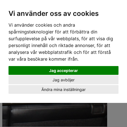
Hem
›
Lastgaller/ Skyddsgaller
›
Artfex Skyddsgaller
› Artfex Skyddsgaller - MITSUBISHI
Vi använder oss av cookies
OUTLANDER 2013-
Vi använder cookies och andra
spårningsteknologier för att förbättra din
surfupplevelse på vår webbplats, för att visa dig
personligt innehåll och riktade annonser, för att
analysera vår webbplatstrafik och för att förstå
var våra besökare kommer ifrån.
Jag accepterar
Jag avböjer
Ändra mina inställningar