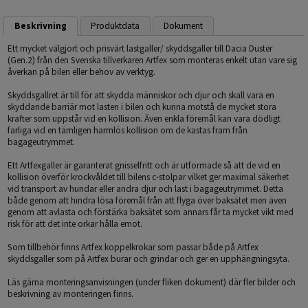
Beskrivning
Produktdata
Dokument
Ett mycket välgjort och prisvärt lastgaller/ skyddsgaller till Dacia Duster
(Gen.2) från den Svenska tillverkaren Artfex som monteras enkelt utan vare sig
åverkan på bilen eller behov av verktyg.
Skyddsgallret är till för att skydda människor och djur och skall vara en
skyddande barriär mot lasten i bilen och kunna motstå de mycket stora
krafter som uppstår vid en kollision. Även enkla föremål kan vara dödligt
farliga vid en tämligen harmlös kollision om de kastas fram från
bagageutrymmet.
Ett Artfexgaller är garanterat gnisselfritt och är utformade så att de vid en
kollision överför krockvåldet till bilens c-stolpar vilket ger maximal säkerhet
vid transport av hundar eller andra djur och last i bagageutrymmet. Detta
både genom att hindra lösa föremål från att flyga över baksätet men även
genom att avlasta och förstärka baksätet som annars får ta mycket vikt med
risk för att det inte orkar hålla emot.
Som tillbehör finns Artfex koppelkrokar som passar både på Artfex
skyddsgaller som på Artfex burar och grindar och ger en upphängningsyta.
Läs gärna monteringsanvisningen (under fliken dokument) där fler bilder och
beskrivning av monteringen finns.