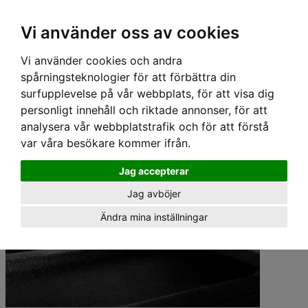
Hem
›
Lastgaller/ Skyddsgaller
›
Artfex Skyddsgaller
› Artfex Skyddsgaller - DACIA
Vi använder oss av cookies
DUSTER (GEN.2) 2018-
Vi använder cookies och andra
spårningsteknologier för att förbättra din
surfupplevelse på vår webbplats, för att visa dig
personligt innehåll och riktade annonser, för att
analysera vår webbplatstrafik och för att förstå
var våra besökare kommer ifrån.
Jag accepterar
Jag avböjer
Ändra mina inställningar