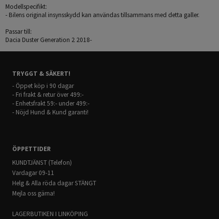
Modellspecifikt:
- Bilens original insynsskydd kan användas tillsammans med detta galler.
Passar till:
Dacia Duster Generation 2 2018-
TRYGGT & SÄKERT!
- Öppet köp i 90 dagar
- Fri frakt & retur över 499:-
- Enhetsfrakt 59:- under 499:-
- Nöjd Hund & Kund garanti!
ÖPPETTIDER
KUNDTJÄNST (Telefon)
Vardagar 09-11
Helg & Alla röda dagar STÄNGT
Mejla oss gärna!
LAGERBUTIKEN I LINKÖPING