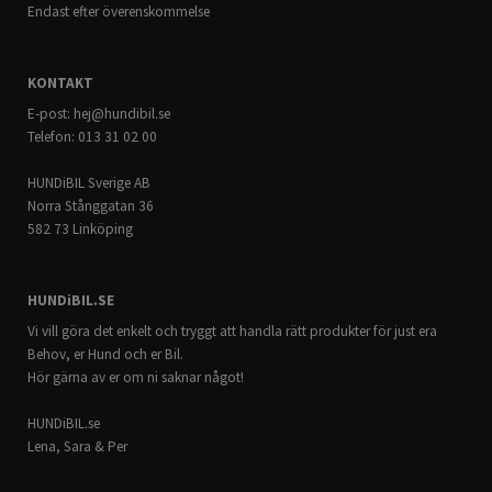
Endast efter överenskommelse
KONTAKT
E-post:
hej@hundibil.se
Telefon: 013 31 02 00
HUNDiBIL Sverige AB
Norra Stånggatan 36
582 73 Linköping
HUNDiBIL.SE
Vi vill göra det enkelt och tryggt att handla rätt produkter för just era
Behov, er Hund och er Bil.
Hör gärna av er om ni saknar något!
HUNDiBIL.se
Lena, Sara & Per