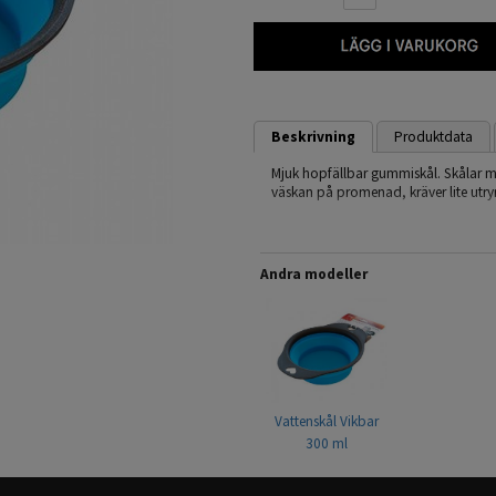
Beskrivning
Produktdata
Mjuk hopfällbar gummiskål. Skålar med
väskan på promenad, kräver lite utr
Blir platt när den trycks ihop
Blandade färger, Blå, orange
Rymmer 550ml
Andra modeller
Fri från BPA
Vattenskål Vikbar
300 ml