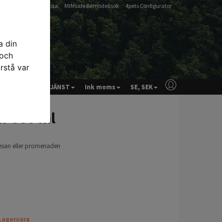
-
-
Artfex Passlista
MIMsafe Bilmodellsök
4pets Configurator
a din
 och
rstå var
& RÅD
KUNDTJÄNST
Ink moms
SE, SEK
ar 550 ml
 resan eller promenaden
Lagervara