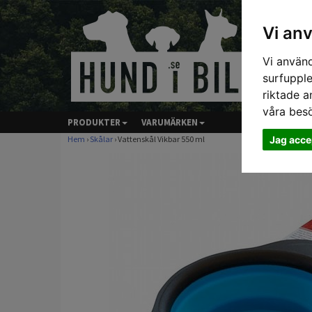
Vi an
Vi använd
surfupple
riktade a
våra bes
PRODUKTER
VARUMÄRKEN
Jag acce
Hem
›
Skålar
› Vattenskål Vikbar 550 ml