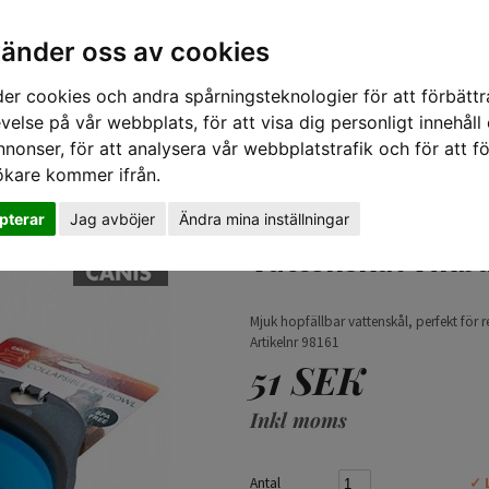
vänder oss av cookies
er cookies och andra spårningsteknologier för att förbättr
velse på vår webbplats, för att visa dig personligt innehåll
nnonser, för att analysera vår webbplatstrafik och för att fö
ökare kommer ifrån.
TIPS 
pterar
Jag avböjer
Ändra mina inställningar
Vattenskål Vikb
Mjuk hopfällbar vattenskål, perfekt för
Artikelnr 98161
51 SEK
Inkl moms
Antal
✓ 