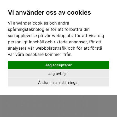
Hem
›
Bagagerumsmattor
› Cool-Liner Bagagerumsmatta - Volvo V40 II & Cross Country
Vi använder oss av cookies
5d Juli/12-
Vi använder cookies och andra
spårningsteknologier för att förbättra din
surfupplevelse på vår webbplats, för att visa dig
personligt innehåll och riktade annonser, för att
analysera vår webbplatstrafik och för att förstå
var våra besökare kommer ifrån.
Jag accepterar
Jag avböjer
Ändra mina inställningar