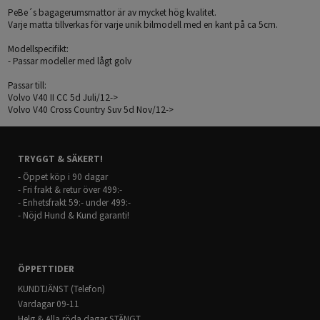
PeBe´s bagagerumsmattor är av mycket hög kvalitet.
Varje matta tillverkas för varje unik bilmodell med en kant på ca 5cm.
Modellspecifikt:
- Passar modeller med lågt golv
Passar till:
Volvo V40 II CC 5d Juli/12->
Volvo V40 Cross Country Suv 5d Nov/12->
TRYGGT & SÄKERT!
- Öppet köp i 90 dagar
- Fri frakt & retur över 499:-
- Enhetsfrakt 59:- under 499:-
- Nöjd Hund & Kund garanti!
ÖPPETTIDER
KUNDTJÄNST (Telefon)
Vardagar 09-11
Helg & Alla röda dagar STÄNGT