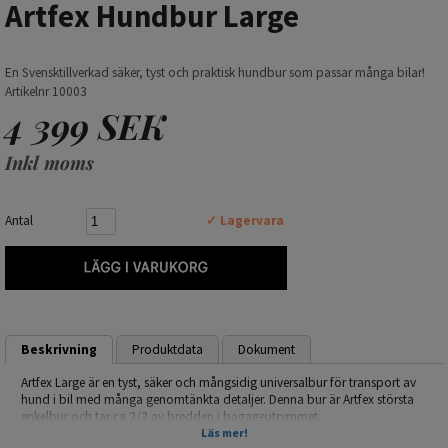
Artfex Hundbur Large
En Svensktillverkad säker, tyst och praktisk hundbur som passar många bilar!
Artikelnr 10003
4 399 SEK
Inkl moms
Antal
✓ Lagervara
Beskrivning
Produktdata
Dokument
Artfex Large är en tyst, säker och mångsidig universalbur för transport av
hund i bil med många genomtänkta detaljer. Denna bur är Artfex största
enkelbur och tar ca 2/3 av bredden i bagageutrymmet.
Läs mer!