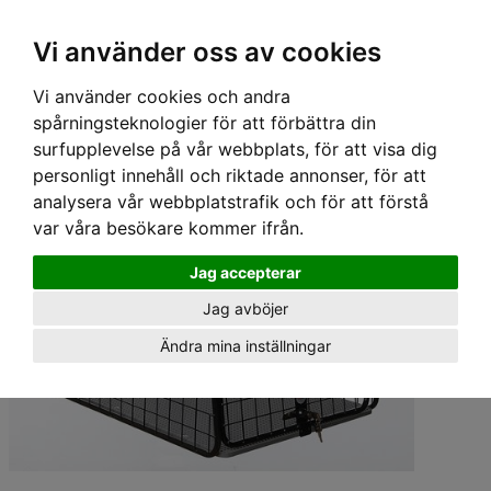
Hem
›
Hundburar
›
Artfex Hundburar
› Artfex Hundbur Large
Vi använder oss av cookies
Vi använder cookies och andra
spårningsteknologier för att förbättra din
surfupplevelse på vår webbplats, för att visa dig
personligt innehåll och riktade annonser, för att
analysera vår webbplatstrafik och för att förstå
var våra besökare kommer ifrån.
Jag accepterar
Jag avböjer
Ändra mina inställningar